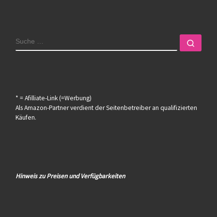
SUCHE
Such
* = Afilliate-Link (=Werbung)
Als Amazon-Partner verdient der Seitenbetreiber an qualifizierten
Käufen.
Hinweis zu Preisen und Verfügbarkeiten