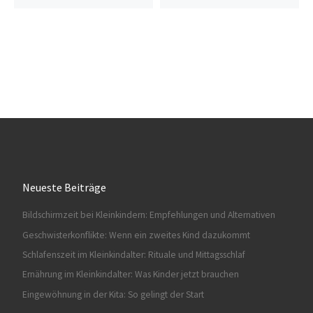
Neueste Beiträge
Bildschirmzeit bei Kleinkindern: Empfehlungen und Alternativen
Geschwisterkonflikte: Wenn ein zweites Kind dazukommt
Schlafenszeit im Kleinkindalter: Rituale und Mittagsschlaf
Ernährung im Kleinkindalter: Was Kinder jetzt brauchen
Eingewöhnung in der Kita: So gelingt der Start