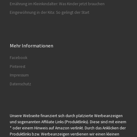
Ernährung im Kleinkindalter: Was Kinder jetzt brauchen
Eingewöhnung in der Kita: So gelingt der Start
Mehr Informationen
Facebook
Pinterest
Impressum
Datenschutz
Unsere Webseite finanziert sich durch platzierte Werbeanzeigen
und sogenannten Affiliate Links (Produktlinks). Diese sind mit einem
* oder einem Hinweis auf Amazon verlinkt. Durch das Anklicken der
Produktlinks bzw. Werbeanzeigen verdienen wir einen kleinen