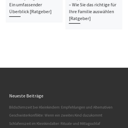
Ein umfassender
– Wie Sie das richtige für
Überblick [Ratgeber]
Ihre Familie auswählen
[Ratgeber]
Neueste Beiträge
Bildschirmzeit bei Kleinkindern: Empfehlungen und Alternativen
Geschwisterkonflikte: Wenn ein zweites Kind dazukommt
Schlafenszeit im Kleinkindalter: Rituale und Mittagsschlaf