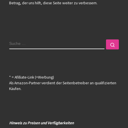
Betrag, der uns hilft, diese Seite weiter zu verbessern.
SUCHE
Such
* = Afilliate-Link (=Werbung)
Als Amazon-Partner verdient der Seitenbetreiber an qualifizierten
Käufen.
Hinweis zu Preisen und Verfügbarkeiten