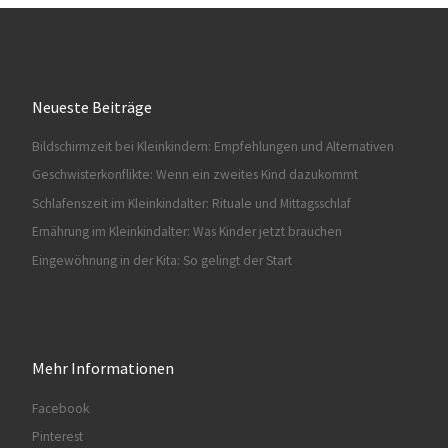
Neueste Beiträge
Bildschirmzeit bei Kleinkindern: Empfehlungen und Alternativen
Geschwisterkonflikte: Wenn ein zweites Kind dazukommt
Schlafenszeit im Kleinkindalter: Rituale und Mittagsschlaf
Ernährung im Kleinkindalter: Was Kinder jetzt brauchen
Eingewöhnung in der Kita: So gelingt der Start
Mehr Informationen
Facebook
Pinterest