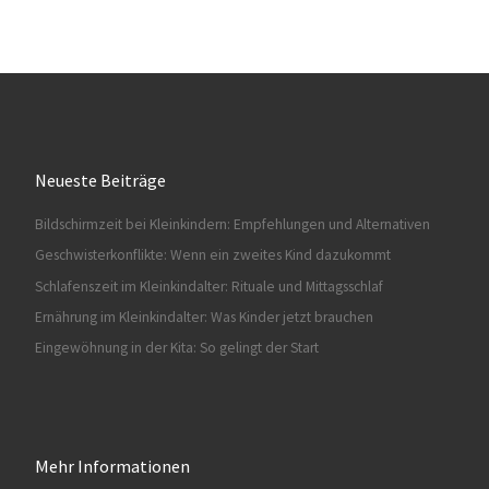
Neueste Beiträge
Bildschirmzeit bei Kleinkindern: Empfehlungen und Alternativen
Geschwisterkonflikte: Wenn ein zweites Kind dazukommt
Schlafenszeit im Kleinkindalter: Rituale und Mittagsschlaf
Ernährung im Kleinkindalter: Was Kinder jetzt brauchen
Eingewöhnung in der Kita: So gelingt der Start
Mehr Informationen